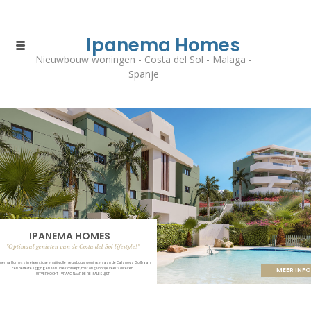
Ipanema Homes
Nieuwbouw woningen - Costa del Sol - Malaga -
Spanje
IPANEMA HOMES
"Optimaal genieten van de Costa del Sol lifestyle!"
nema Homes zijn eigentijdse en stijlvolle nieuwbouw woningen aan de Calanova Golfbaan.
Een perfecte ligging en een uniek concept, met ongelooflijk veel faciliteiten.
MEER INFO
UITVERKOCHT - VRAAG NAAR DE RE-SALES LIJST.